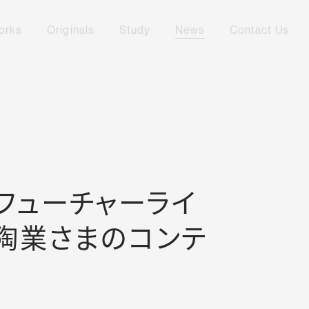
orks
Originals
Study
News
Contact Us
サービス
制作実績のご紹介
オリジナルワークのご紹介
スタディのご紹介
ニュース・お知らせ
お
フューチャーライ
特殊陶業さまのコンテ