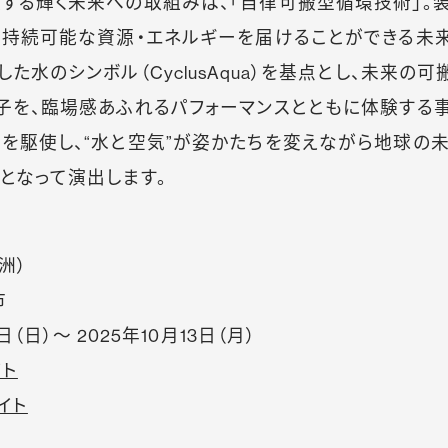
する輝く未来への取組みは、「自律可搬型循環技術」。
に持続可能な資源・エネルギーを届けることができる未
た水のシンボル（CyclusAqua）を基点とし、未来の
を、臨場感あふれるパフォーマンスとともに体験する事が出
を駆使し、“水と空気”が姿かたちを変えながら地球の
となって演出します。
洲）
市
（日）〜 2025年10月13日（月）
イト
イト