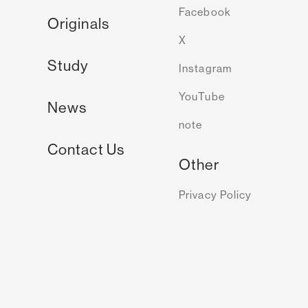
映像制作
Facebook
オリジナルワークのご紹介
Originals
X
スタディのご紹介
Study
リ
Instagram
術・表現手法
YouTube
ニュース・お知らせ
News
の流れ
note
質問
お問い合わせ
Contact Us
Other
ステム開発
プライバシ
Privacy Policy
クト