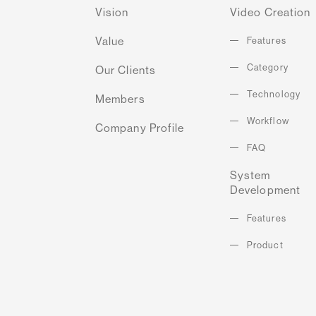
ビジョン
Vision
Video Creation
提供価値
特徴
Value
Features
カテゴ
Category
主要取引先
Our Clients
技
Technology
メンバー
Members
制作
Workflow
会社概要
Company Profile
よくあるご
FAQ
System
シ
Development
特徴
Features
プロダ
Product