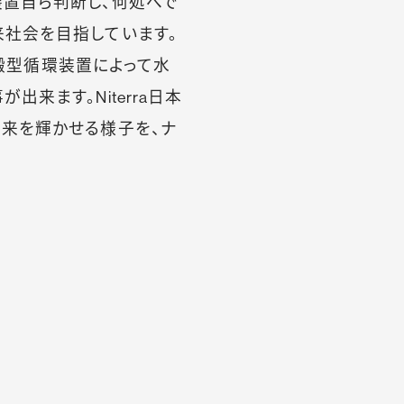
装置自ら判断し、何処へで
来社会を目指しています。
可搬型循環装置によって水
来ます。Niterra日本
未来を輝かせる様子を、ナ