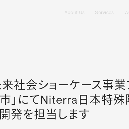
About Us
Services
W
サイト内メニュー
私たちについて
ご提供
未来社会ショーケース事業
市」にてNiterra日本
開発を担当します